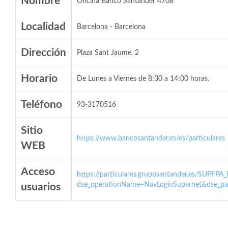
Nombre
Oficina Banco Santander 4708
Localidad
Barcelona - Barcelona
Dirección
Plaza Sant Jaume, 2
Horario
De Lunes a Viernes de 8:30 a 14:00 horas.
Teléfono
93-3170516
Sitio
https://www.bancosantander.es/es/particulares
WEB
Acceso
https://particulares.gruposantander.es/SUPFPA
dse_operationName=NavLoginSupernet&dse_par
usuarios