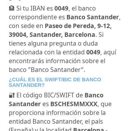
🏦 Si tu IBAN es
0049
, el banco
correspondiente es
Banco Santander
,
con sede en
Paseo de Pereda, 9-12,
39004, Santander, Barcelona
. Si
tienes alguna pregunta o duda
relacionada con la entidad
0049
, aquí
encontrarás información sobre el
banco "Banco Santander".
¿CUÁL ES EL SWIFT/BIC DE BANCO
SANTANDER?
🔐 El código BIC/SWIFT de
Banco
Santander
es
BSCHESMMXXX
, que
proporciona información sobre la
entidad Banco Santander, el país
(España) y la localidad
Barcelona -