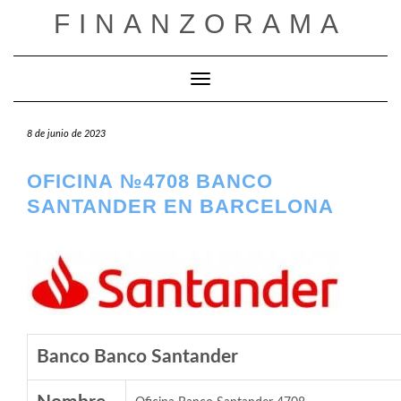
Saltar
FINANZORAMA
al
contenido
Cambiar modo de navegación
8 de junio de 2023
OFICINA №4708 BANCO
SANTANDER EN BARCELONA
Banco Banco Santander