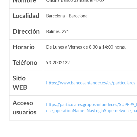
Nombre
Oficina Banco Santander 4709
Localidad
Barcelona - Barcelona
Dirección
Balmes, 291
Horario
De Lunes a Viernes de 8:30 a 14:00 horas.
Teléfono
93-2002122
Sitio
https://www.bancosantander.es/es/particulares
WEB
Acceso
https://particulares.gruposantander.es/SUPFPA
dse_operationName=NavLoginSupernet&dse_par
usuarios