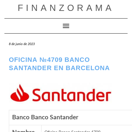
Saltar
FINANZORAMA
al
contenido
Cambiar modo de navegación
8 de junio de 2023
OFICINA №4709 BANCO
SANTANDER EN BARCELONA
Banco Banco Santander