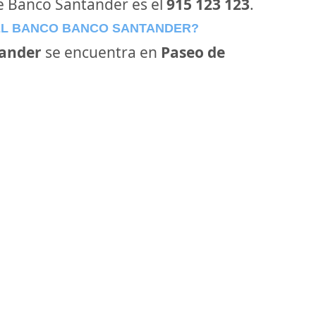
de Banco Santander es el
915 123 123
.
EL BANCO BANCO SANTANDER?
ander
se encuentra en
Paseo de