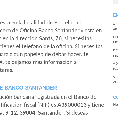
E
esta en la localidad de Barcelona -
6 
ART
mero de Oficina Banco Santander y esta en
EL
a en la direccion
Sants, 76
, si necesitas
ME
tienes el telefono de la oficina. Si necesitas
DE
 para algun papeleo de debas hacer. te
MI
X
, te dejamos mas informacion a
– 
EC
teres.
OR
AL
E BANCO SANTANDER
ución bancaria registrada en el Banco de
C
tificación fiscal (NIF) es
A39000013
y tiene
No
a, 9-12, 39004, Santander
. Si deseas