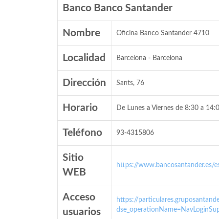
Banco Banco Santander
Nombre
Oficina Banco Santander 4710
Localidad
Barcelona - Barcelona
Dirección
Sants, 76
Horario
De Lunes a Viernes de 8:30 a 14:0
Teléfono
93-4315806
Sitio
https://www.bancosantander.es/es
WEB
Acceso
https://particulares.gruposanta
dse_operationName=NavLoginSup
usuarios