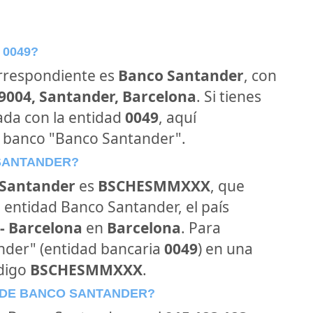
 0049?
orrespondiente es
Banco Santander
, con
39004, Santander, Barcelona
. Si tienes
ada con la entidad
0049
, aquí
l banco "Banco Santander".
 SANTANDER?
Santander
es
BSCHESMMXXX
, que
 entidad Banco Santander, el país
- Barcelona
en
Barcelona
. Para
ander" (entidad bancaria
0049
) en una
ódigo
BSCHESMMXXX
.
 DE BANCO SANTANDER?