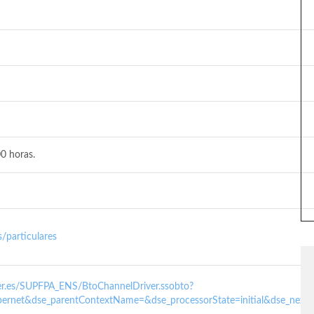
0 horas.
/particulares
nder.es/SUPFPA_ENS/BtoChannelDriver.ssobto?
ernet&dse_parentContextName=&dse_processorState=initial&dse_next