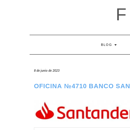
Saltar
al
contenido
BLOG
8 de junio de 2023
OFICINA №4710 BANCO SA