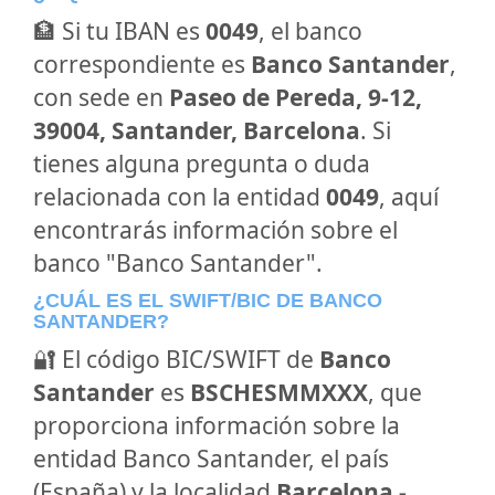
🏦 Si tu IBAN es
0049
, el banco
correspondiente es
Banco Santander
,
con sede en
Paseo de Pereda, 9-12,
39004, Santander, Barcelona
. Si
tienes alguna pregunta o duda
relacionada con la entidad
0049
, aquí
encontrarás información sobre el
banco "Banco Santander".
¿CUÁL ES EL SWIFT/BIC DE BANCO
SANTANDER?
🔐 El código BIC/SWIFT de
Banco
Santander
es
BSCHESMMXXX
, que
proporciona información sobre la
entidad Banco Santander, el país
(España) y la localidad
Barcelona -