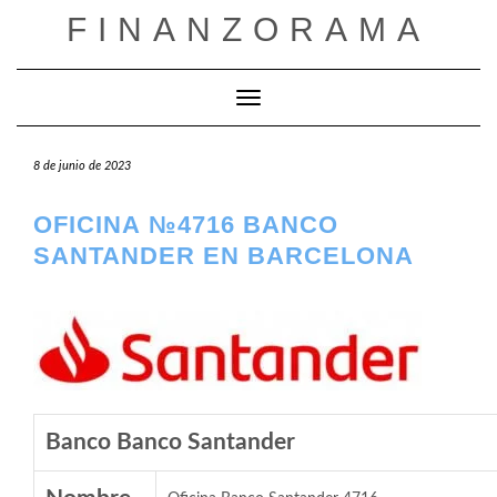
Saltar
FINANZORAMA
al
contenido
Cambiar modo de navegación
8 de junio de 2023
OFICINA №4716 BANCO
SANTANDER EN BARCELONA
Banco Banco Santander