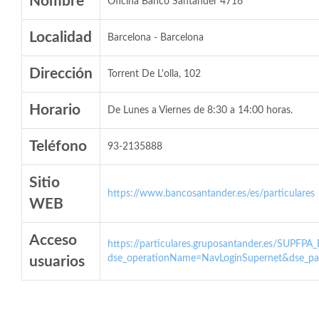
Nombre
Oficina Banco Santander 4716
Localidad
Barcelona - Barcelona
Dirección
Torrent De L'olla, 102
Horario
De Lunes a Viernes de 8:30 a 14:00 horas.
Teléfono
93-2135888
Sitio
https://www.bancosantander.es/es/particulares
WEB
Acceso
https://particulares.gruposantander.es/SUPFPA
dse_operationName=NavLoginSupernet&dse_par
usuarios