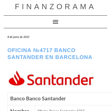
Saltar
FINANZORAMA
al
contenido
Cambiar modo de navegación
8 de junio de 2023
OFICINA №4717 BANCO
SANTANDER EN BARCELONA
Banco Banco Santander