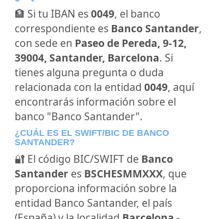
🏦 Si tu IBAN es
0049
, el banco
correspondiente es
Banco Santander
,
con sede en
Paseo de Pereda, 9-12,
39004, Santander, Barcelona
. Si
tienes alguna pregunta o duda
relacionada con la entidad
0049
, aquí
encontrarás información sobre el
banco "Banco Santander".
¿CUÁL ES EL SWIFT/BIC DE BANCO
SANTANDER?
🔐 El código BIC/SWIFT de
Banco
Santander
es
BSCHESMMXXX
, que
proporciona información sobre la
entidad Banco Santander, el país
(España) y la localidad
Barcelona -