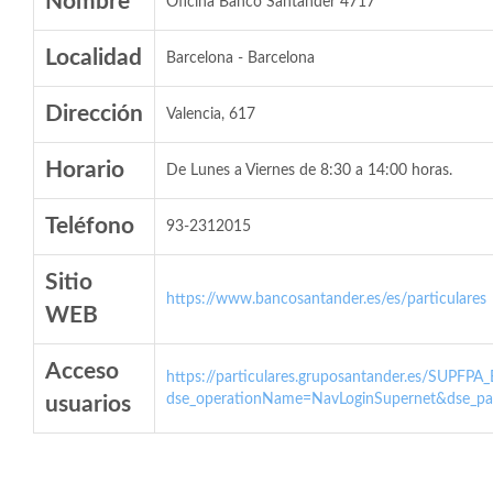
Nombre
Oficina Banco Santander 4717
Localidad
Barcelona - Barcelona
Dirección
Valencia, 617
Horario
De Lunes a Viernes de 8:30 a 14:00 horas.
Teléfono
93-2312015
Sitio
https://www.bancosantander.es/es/particulares
WEB
Acceso
https://particulares.gruposantander.es/SUPFPA
dse_operationName=NavLoginSupernet&dse_par
usuarios