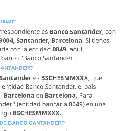
 0049?
orrespondiente es
Banco Santander
, con
39004, Santander, Barcelona
. Si tienes
ada con la entidad
0049
, aquí
l banco "Banco Santander".
 SANTANDER?
Santander
es
BSCHESMMXXX
, que
 entidad Banco Santander, el país
- Barcelona
en
Barcelona
. Para
ander" (entidad bancaria
0049
) en una
ódigo
BSCHESMMXXX
.
 DE BANCO SANTANDER?