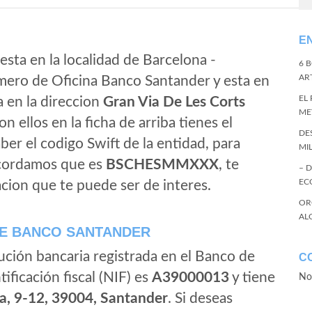
E
esta en la localidad de Barcelona -
6 
ART
mero de Oficina Banco Santander y esta en
EL
a en la direccion
Gran Via De Les Corts
ME
on ellos en la ficha de arriba tienes el
DE
aber el codigo Swift de la entidad, para
MI
ecordamos que es
BSCHESMMXXX
, te
– 
EC
cion que te puede ser de interes.
OR
AL
E BANCO SANTANDER
ución bancaria registrada en el Banco de
C
tificación fiscal (NIF) es
A39000013
y tiene
No
a, 9-12, 39004, Santander
. Si deseas