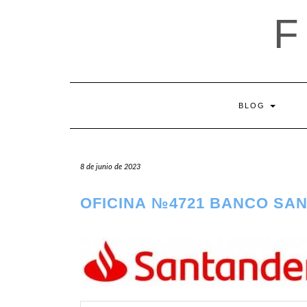
Saltar
al
contenido
BLOG
8 de junio de 2023
OFICINA №4721 BANCO SA