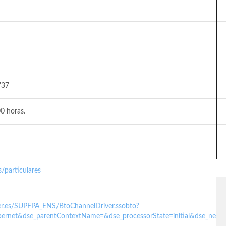
737
0 horas.
/particulares
nder.es/SUPFPA_ENS/BtoChannelDriver.ssobto?
ernet&dse_parentContextName=&dse_processorState=initial&dse_next