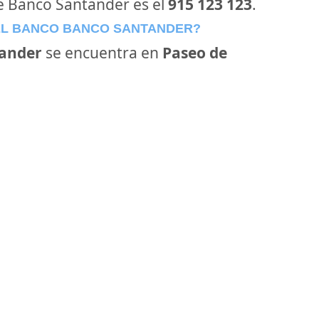
de Banco Santander es el
915 123 123
.
EL BANCO BANCO SANTANDER?
ander
se encuentra en
Paseo de