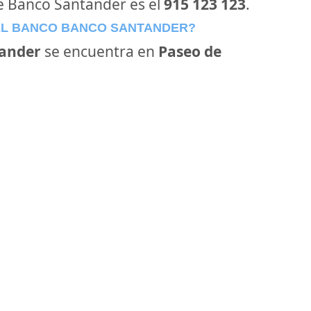
de Banco Santander es el
915 123 123
.
EL BANCO BANCO SANTANDER?
ander
se encuentra en
Paseo de