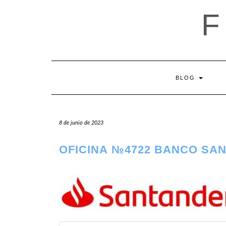
Saltar
al
contenido
BLOG
8 de junio de 2023
OFICINA №4722 BANCO SA