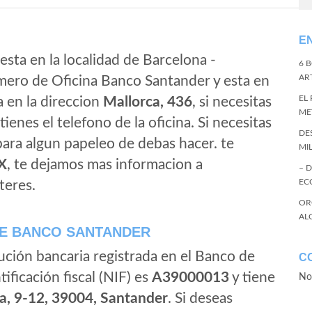
E
esta en la localidad de Barcelona -
6 
ART
mero de Oficina Banco Santander y esta en
EL
a en la direccion
Mallorca, 436
, si necesitas
ME
tienes el telefono de la oficina. Si necesitas
DE
 para algun papeleo de debas hacer. te
MI
X
, te dejamos mas informacion a
– 
EC
teres.
OR
AL
E BANCO SANTANDER
ución bancaria registrada en el Banco de
C
tificación fiscal (NIF) es
A39000013
y tiene
No
a, 9-12, 39004, Santander
. Si deseas