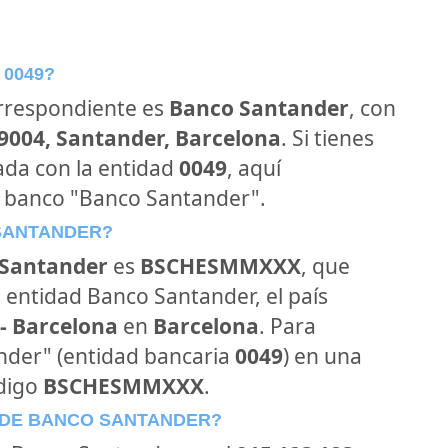
 0049?
orrespondiente es
Banco Santander
, con
39004, Santander, Barcelona
. Si tienes
ada con la entidad
0049
, aquí
l banco "Banco Santander".
 SANTANDER?
Santander
es
BSCHESMMXXX
, que
 entidad Banco Santander, el país
- Barcelona
en
Barcelona
. Para
ander" (entidad bancaria
0049
) en una
ódigo
BSCHESMMXXX
.
 DE BANCO SANTANDER?