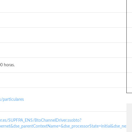
0 horas.
/particulares
nder.es/SUPFPA_ENS/BtoChannelDriver.ssobto?
ernet&dse_parentContextName=&dse_processorState=initial&dse_next