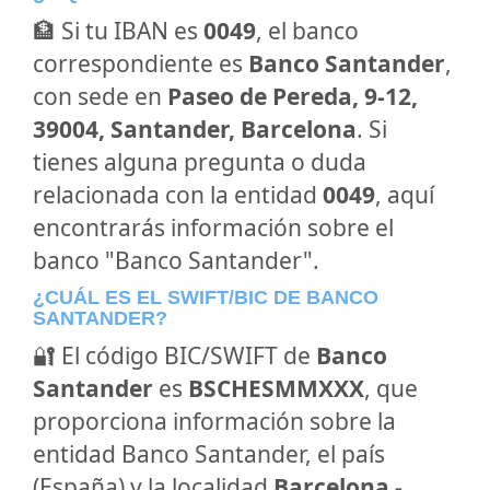
🏦 Si tu IBAN es
0049
, el banco
correspondiente es
Banco Santander
,
con sede en
Paseo de Pereda, 9-12,
39004, Santander, Barcelona
. Si
tienes alguna pregunta o duda
relacionada con la entidad
0049
, aquí
encontrarás información sobre el
banco "Banco Santander".
¿CUÁL ES EL SWIFT/BIC DE BANCO
SANTANDER?
🔐 El código BIC/SWIFT de
Banco
Santander
es
BSCHESMMXXX
, que
proporciona información sobre la
entidad Banco Santander, el país
(España) y la localidad
Barcelona -