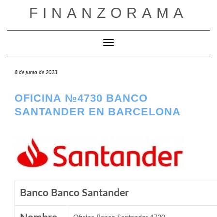
Saltar
FINANZORAMA
al
contenido
Cambiar modo de navegación
8 de junio de 2023
OFICINA №4730 BANCO
SANTANDER EN BARCELONA
Banco Banco Santander