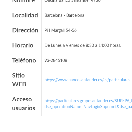
Nombre
Oficina Banco Santander 4730
Localidad
Barcelona - Barcelona
Dirección
Pi I Margall 54-56
Horario
De Lunes a Viernes de 8:30 a 14:00 horas.
Teléfono
93-2845108
Sitio
https://www.bancosantander.es/es/particulares
WEB
Acceso
https://particulares.gruposantander.es/SUPFPA
dse_operationName=NavLoginSupernet&dse_par
usuarios