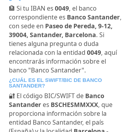
🏦 Si tu IBAN es
0049
, el banco
correspondiente es
Banco Santander
,
con sede en
Paseo de Pereda, 9-12,
39004, Santander, Barcelona
. Si
tienes alguna pregunta o duda
relacionada con la entidad
0049
, aquí
encontrarás información sobre el
banco "Banco Santander".
¿CUÁL ES EL SWIFT/BIC DE BANCO
SANTANDER?
🔐 El código BIC/SWIFT de
Banco
Santander
es
BSCHESMMXXX
, que
proporciona información sobre la
entidad Banco Santander, el país
(España) y la localidad
Barcelona -