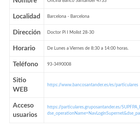
Nombre
Oficina Banco Santander 4733
Localidad
Barcelona - Barcelona
Dirección
Doctor Pi I Molist 28-30
Horario
De Lunes a Viernes de 8:30 a 14:00 horas.
Teléfono
93-3490008
Sitio
https://www.bancosantander.es/es/particulares
WEB
Acceso
https://particulares.gruposantander.es/SUPFPA
dse_operationName=NavLoginSupernet&dse_par
usuarios