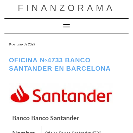
Saltar
FINANZORAMA
al
contenido
Cambiar modo de navegación
8 de junio de 2023
OFICINA №4733 BANCO
SANTANDER EN BARCELONA
Banco Banco Santander