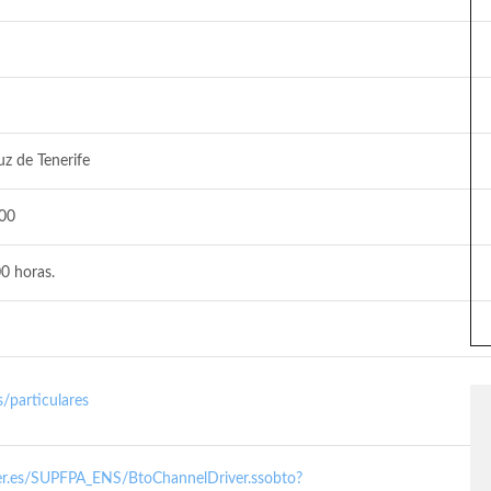
uz de Tenerife
100
0 horas.
/particulares
nder.es/SUPFPA_ENS/BtoChannelDriver.ssobto?