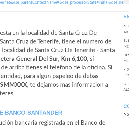
ernet&dse_parentContextName=&dse_processorState=initial&dse_next
E
6 
esta en la localidad de Santa Cruz De
ART
 Santa Cruz de Tenerife, tiene el numero de
EL
ME
 localidad de Santa Cruz De Tenerife - Santa
DE
etera General Del Sur, Km 6,100
, si
MI
de arriba tienes el telefono de la oficina. Si
– 
a entidad, para algun papeleo de debas
EC
ESMMXXX
, te dejamos mas informacion a
OR
AL
teres.
C
E BANCO SANTANDER
No
ución bancaria registrada en el Banco de