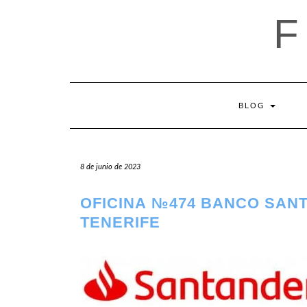
Saltar
al
contenido
BLOG
8 de junio de 2023
OFICINA №474 BANCO SAN
TENERIFE