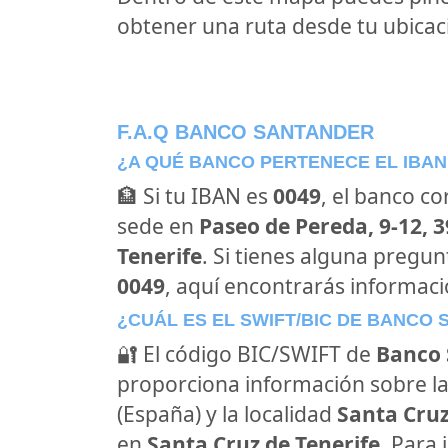
obtener una ruta desde tu ubicaci
F.A.Q BANCO SANTANDER
¿A QUÉ BANCO PERTENECE EL IBAN
🏦 Si tu IBAN es
0049
, el banco c
sede en
Paseo de Pereda, 9-12, 
Tenerife
. Si tienes alguna pregu
0049
, aquí encontrarás informac
¿CUÁL ES EL SWIFT/BIC DE BANCO
🔐 El código BIC/SWIFT de
Banco 
proporciona información sobre la
(España) y la localidad
Santa Cruz
en
Santa Cruz de Tenerife
. Para