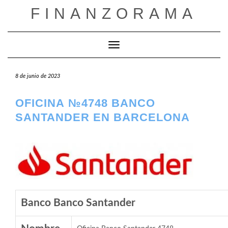
Saltar
FINANZORAMA
al
contenido
Cambiar modo de navegación
8 de junio de 2023
OFICINA №4748 BANCO
SANTANDER EN BARCELONA
Banco Banco Santander