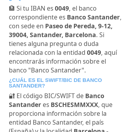
🏦 Si tu IBAN es
0049
, el banco
correspondiente es
Banco Santander
,
con sede en
Paseo de Pereda, 9-12,
39004, Santander, Barcelona
. Si
tienes alguna pregunta o duda
relacionada con la entidad
0049
, aquí
encontrarás información sobre el
banco "Banco Santander".
¿CUÁL ES EL SWIFT/BIC DE BANCO
SANTANDER?
🔐 El código BIC/SWIFT de
Banco
Santander
es
BSCHESMMXXX
, que
proporciona información sobre la
entidad Banco Santander, el país
(España) y la localidad
Barcelona -