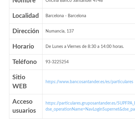
Nombre
Oficina Banco Santander 4748
Localidad
Barcelona - Barcelona
Dirección
Numancia, 137
Horario
De Lunes a Viernes de 8:30 a 14:00 horas.
Teléfono
93-3225254
Sitio
https://www.bancosantander.es/es/particulares
WEB
Acceso
https://particulares.gruposantander.es/SUPFPA
dse_operationName=NavLoginSupernet&dse_par
usuarios