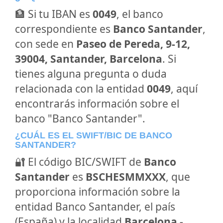
🏦 Si tu IBAN es
0049
, el banco
correspondiente es
Banco Santander
,
con sede en
Paseo de Pereda, 9-12,
39004, Santander, Barcelona
. Si
tienes alguna pregunta o duda
relacionada con la entidad
0049
, aquí
encontrarás información sobre el
banco "Banco Santander".
¿CUÁL ES EL SWIFT/BIC DE BANCO
SANTANDER?
🔐 El código BIC/SWIFT de
Banco
Santander
es
BSCHESMMXXX
, que
proporciona información sobre la
entidad Banco Santander, el país
(España) y la localidad
Barcelona -