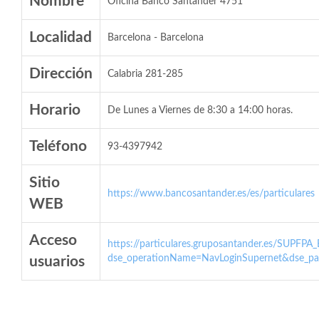
Nombre
Oficina Banco Santander 4751
Localidad
Barcelona - Barcelona
Dirección
Calabria 281-285
Horario
De Lunes a Viernes de 8:30 a 14:00 horas.
Teléfono
93-4397942
Sitio
https://www.bancosantander.es/es/particulares
WEB
Acceso
https://particulares.gruposantander.es/SUPFPA
dse_operationName=NavLoginSupernet&dse_par
usuarios