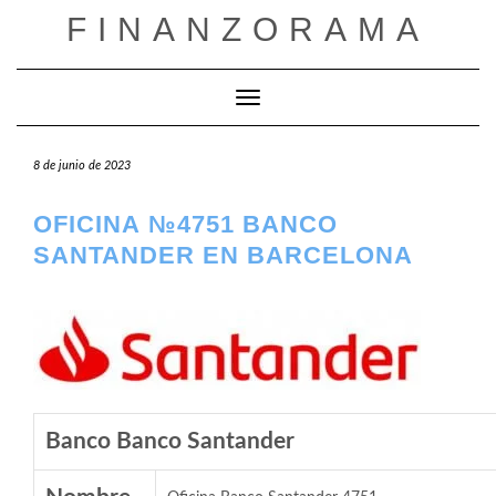
Saltar
FINANZORAMA
al
contenido
Cambiar modo de navegación
8 de junio de 2023
OFICINA №4751 BANCO
SANTANDER EN BARCELONA
Banco Banco Santander