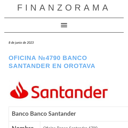
Saltar
FINANZORAMA
al
contenido
Cambiar modo de navegación
8 de junio de 2023
OFICINA №4790 BANCO
SANTANDER EN OROTAVA
Banco Banco Santander