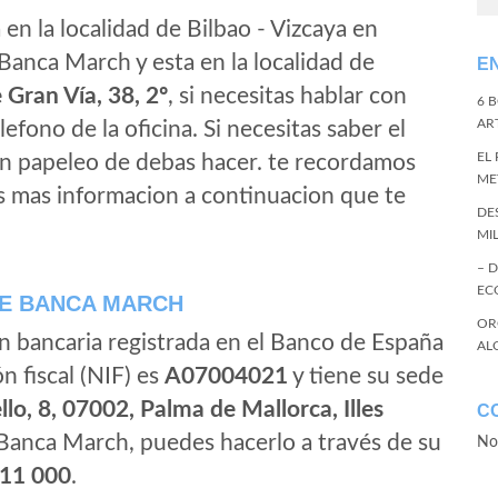
en la localidad de Bilbao - Vizcaya en
Banca March y esta en la localidad de
E
e Gran Vía, 38, 2º
, si necesitas hablar con
6 
ART
elefono de la oficina. Si necesitas saber el
EL
gun papeleo de debas hacer. te recordamos
ME
s mas informacion a continuacion que te
DE
MI
– 
EC
E BANCA MARCH
OR
ón bancaria registrada en el Banco de España
AL
ón fiscal (NIF) es
A07004021
y tiene su sede
lo, 8, 07002, Palma de Mallorca, Illes
C
 Banca March, puedes hacerlo a través de su
No
11 000
.