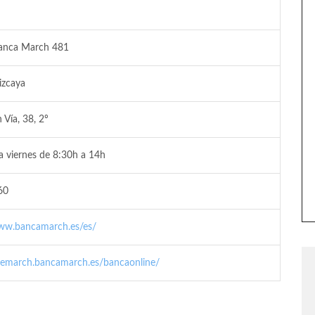
Banca March 481
izcaya
 Vía, 38, 2º
a viernes de 8:30h a 14h
60
www.bancamarch.es/es/
elemarch.bancamarch.es/bancaonline/