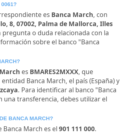
 0061?
orrespondiente es
Banca March
, con
o, 8, 07002, Palma de Mallorca, Illes
na pregunta o duda relacionada con la
información sobre el banco "Banca
 MARCH?
 March
es
BMARES2MXXX
, que
 entidad Banca March, el país (España) y
izcaya
. Para identificar al banco "Banca
n una transferencia, debes utilizar el
 DE BANCA MARCH?
de Banca March es el
901 111 000
.