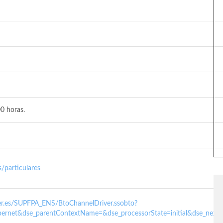
0 horas.
/particulares
nder.es/SUPFPA_ENS/BtoChannelDriver.ssobto?
ernet&dse_parentContextName=&dse_processorState=initial&dse_next