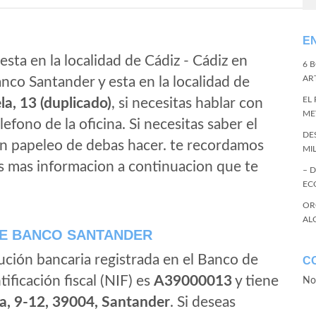
E
sta en la localidad de Cádiz - Cádiz en
6 
ART
nco Santander y esta en la localidad de
EL
a, 13 (duplicado)
, si necesitas hablar con
ME
elefono de la oficina. Si necesitas saber el
DE
gun papeleo de debas hacer. te recordamos
MI
s mas informacion a continuacion que te
– 
EC
OR
AL
E BANCO SANTANDER
ución bancaria registrada en el Banco de
C
tificación fiscal (NIF) es
A39000013
y tiene
No
a, 9-12, 39004, Santander
. Si deseas