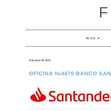
Saltar
al
contenido
BLOG
8 de junio de 2023
OFICINA №4870 BANCO SA