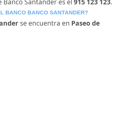
de Banco Santander es el
915 123 123
.
EL BANCO BANCO SANTANDER?
ander
se encuentra en
Paseo de