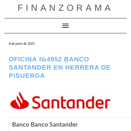
Saltar
FINANZORAMA
al
contenido
Cambiar modo de navegación
8 de junio de 2023
OFICINA №4952 BANCO
SANTANDER EN HERRERA DE
PISUERGA
Banco Banco Santander