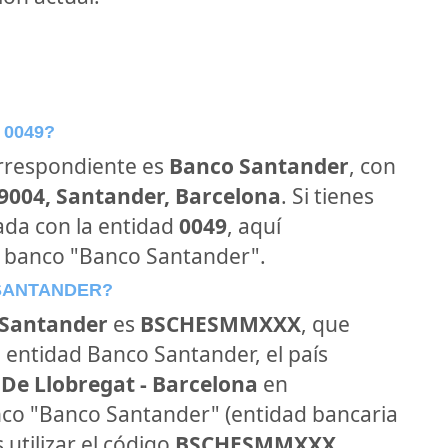
 0049?
orrespondiente es
Banco Santander
, con
39004, Santander, Barcelona
. Si tienes
ada con la entidad
0049
, aquí
l banco "Banco Santander".
 SANTANDER?
Santander
es
BSCHESMMXXX
, que
 entidad Banco Santander, el país
 De Llobregat - Barcelona
en
banco "Banco Santander" (entidad bancaria
 utilizar el código
BSCHESMMXXX
.