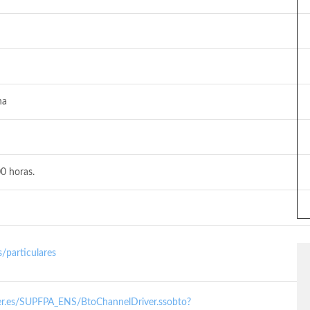
na
0 horas.
/particulares
nder.es/SUPFPA_ENS/BtoChannelDriver.ssobto?