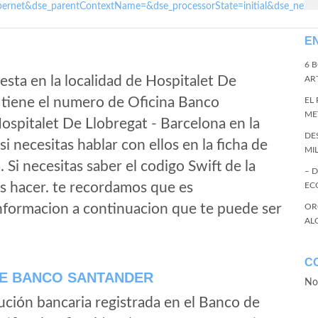
ernet&dse_parentContextName=&dse_processorState=initial&dse_next
E
6 
esta en la localidad de Hospitalet De
ART
 tiene el numero de Oficina Banco
EL
ME
Hospitalet De Llobregat - Barcelona en la
DE
 si necesitas hablar con ellos en la ficha de
MI
a. Si necesitas saber el codigo Swift de la
– 
s hacer. te recordamos que es
EC
informacion a continuacion que te puede ser
OR
AL
C
E BANCO SANTANDER
No
ución bancaria registrada en el Banco de