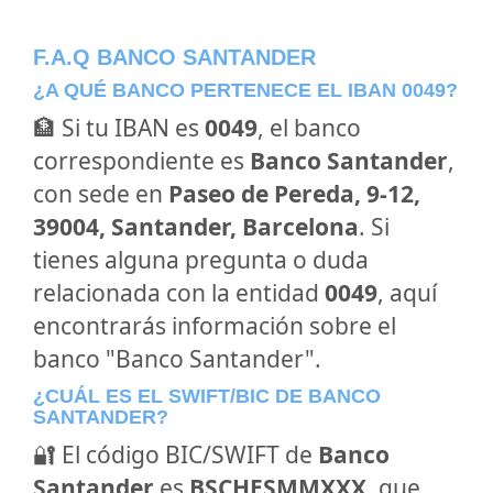
F.A.Q BANCO SANTANDER
¿A QUÉ BANCO PERTENECE EL IBAN 0049?
🏦 Si tu IBAN es
0049
, el banco
correspondiente es
Banco Santander
,
con sede en
Paseo de Pereda, 9-12,
39004, Santander, Barcelona
. Si
tienes alguna pregunta o duda
relacionada con la entidad
0049
, aquí
encontrarás información sobre el
banco "Banco Santander".
¿CUÁL ES EL SWIFT/BIC DE BANCO
SANTANDER?
🔐 El código BIC/SWIFT de
Banco
Santander
es
BSCHESMMXXX
, que