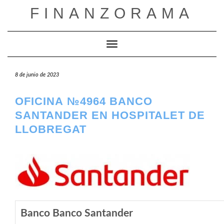
Saltar
FINANZORAMA
al
contenido
Cambiar modo de navegación
8 de junio de 2023
OFICINA №4964 BANCO
SANTANDER EN HOSPITALET DE
LLOBREGAT
Banco Banco Santander