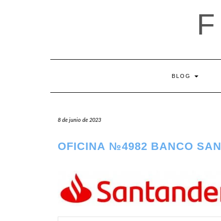
Saltar
al
contenido
BLOG
8 de junio de 2023
OFICINA №4982 BANCO SA