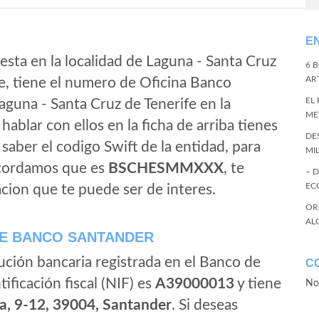
E
esta en la localidad de Laguna - Santa Cruz
6 
ART
fe, tiene el numero de Oficina Banco
EL
Laguna - Santa Cruz de Tenerife en la
ME
s hablar con ellos en la ficha de arriba tienes
DE
s saber el codigo Swift de la entidad, para
MI
ecordamos que es
BSCHESMMXXX
, te
– 
EC
cion que te puede ser de interes.
OR
AL
E BANCO SANTANDER
ución bancaria registrada en el Banco de
C
tificación fiscal (NIF) es
A39000013
y tiene
No
a, 9-12, 39004, Santander
. Si deseas