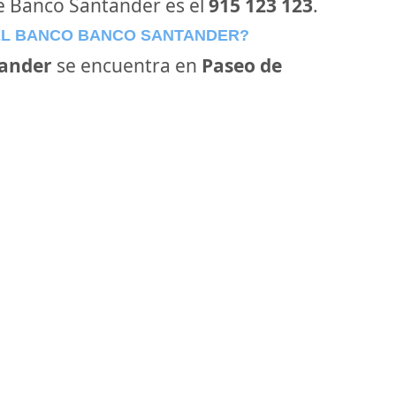
de Banco Santander es el
915 123 123
.
EL BANCO BANCO SANTANDER?
ander
se encuentra en
Paseo de