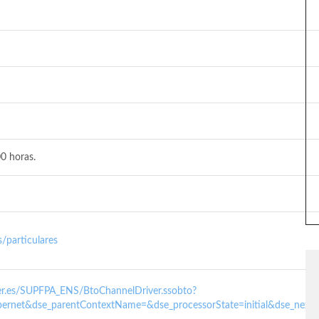
0 horas.
/particulares
nder.es/SUPFPA_ENS/BtoChannelDriver.ssobto?
ernet&dse_parentContextName=&dse_processorState=initial&dse_next