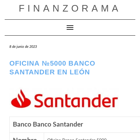
Saltar
FINANZORAMA
al
contenido
Cambiar modo de navegación
8 de junio de 2023
OFICINA №5000 BANCO
SANTANDER EN LEÓN
Banco Banco Santander