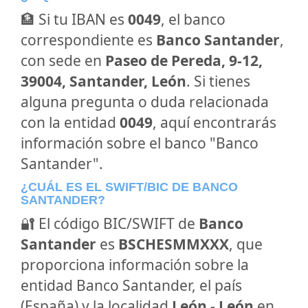
🏦 Si tu IBAN es
0049
, el banco
correspondiente es
Banco Santander
,
con sede en
Paseo de Pereda, 9-12,
39004, Santander, León
. Si tienes
alguna pregunta o duda relacionada
con la entidad
0049
, aquí encontrarás
información sobre el banco "Banco
Santander".
¿CUÁL ES EL SWIFT/BIC DE BANCO
SANTANDER?
🔐 El código BIC/SWIFT de
Banco
Santander
es
BSCHESMMXXX
, que
proporciona información sobre la
entidad Banco Santander, el país
(España) y la localidad
León - León
en