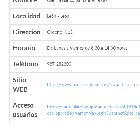
Nombre
Oficina Banco Santander 5000
Localidad
León - León
Dirección
Ordoño Ii, 15
Horario
De Lunes a Viernes de 8:30 a 14:00 horas.
Teléfono
987-292300
Sitio
https://www.bancosantander.es/es/particulares
WEB
Acceso
https://particulares.gruposantander.es/SUPFPA
dse_operationName=NavLoginSupernet&dse_par
usuarios