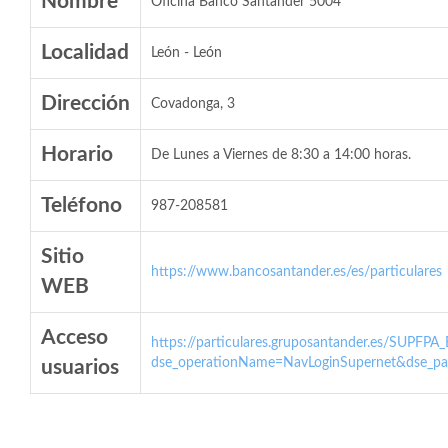
Nombre
Oficina Banco Santander 5004
Localidad
León - León
Dirección
Covadonga, 3
Horario
De Lunes a Viernes de 8:30 a 14:00 horas.
Teléfono
987-208581
Sitio
https://www.bancosantander.es/es/particulares
WEB
Acceso
https://particulares.gruposantander.es/SUPFPA
dse_operationName=NavLoginSupernet&dse_par
usuarios