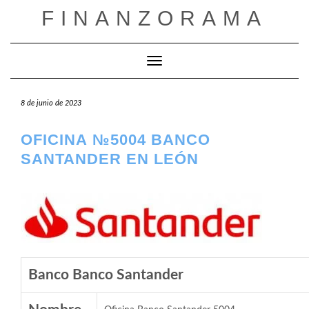
Saltar
FINANZORAMA
al
contenido
Cambiar modo de navegación
8 de junio de 2023
OFICINA №5004 BANCO
SANTANDER EN LEÓN
Banco Banco Santander