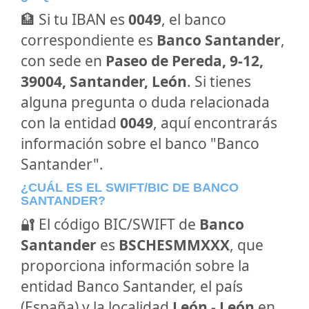
🏦 Si tu IBAN es
0049
, el banco
correspondiente es
Banco Santander
,
con sede en
Paseo de Pereda, 9-12,
39004, Santander, León
. Si tienes
alguna pregunta o duda relacionada
con la entidad
0049
, aquí encontrarás
información sobre el banco "Banco
Santander".
¿CUÁL ES EL SWIFT/BIC DE BANCO
SANTANDER?
🔐 El código BIC/SWIFT de
Banco
Santander
es
BSCHESMMXXX
, que
proporciona información sobre la
entidad Banco Santander, el país
(España) y la localidad
León - León
en