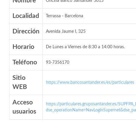
Nombre
Oficina Banco Santander 5015
Localidad
Terrassa - Barcelona
Dirección
Avenida Jaume I, 325
Horario
De Lunes a Viernes de 8:30 a 14:00 horas.
Teléfono
93-7356170
Sitio
https://www.bancosantander.es/es/particulares
WEB
Acceso
https://particulares.gruposantander.es/SUPFPA
dse_operationName=NavLoginSupernet&dse_par
usuarios