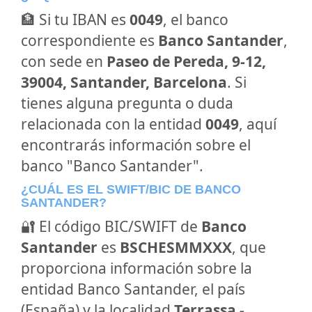
🏦 Si tu IBAN es
0049
, el banco
correspondiente es
Banco Santander
,
con sede en
Paseo de Pereda, 9-12,
39004, Santander, Barcelona
. Si
tienes alguna pregunta o duda
relacionada con la entidad
0049
, aquí
encontrarás información sobre el
banco "Banco Santander".
¿CUÁL ES EL SWIFT/BIC DE BANCO
SANTANDER?
🔐 El código BIC/SWIFT de
Banco
Santander
es
BSCHESMMXXX
, que
proporciona información sobre la
entidad Banco Santander, el país
(España) y la localidad
Terrassa -