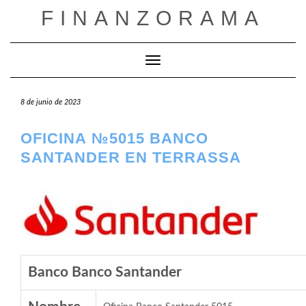
Saltar
FINANZORAMA
al
contenido
Cambiar modo de navegación
8 de junio de 2023
OFICINA №5015 BANCO
SANTANDER EN TERRASSA
Banco Banco Santander