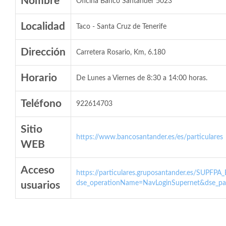
Nombre
Oficina Banco Santander 5023
Localidad
Taco - Santa Cruz de Tenerife
Dirección
Carretera Rosario, Km, 6.180
Horario
De Lunes a Viernes de 8:30 a 14:00 horas.
Teléfono
922614703
Sitio
https://www.bancosantander.es/es/particulares
WEB
Acceso
https://particulares.gruposantander.es/SUPFPA
dse_operationName=NavLoginSupernet&dse_par
usuarios