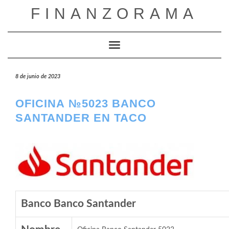
Saltar
FINANZORAMA
al
contenido
Cambiar modo de navegación
8 de junio de 2023
OFICINA №5023 BANCO
SANTANDER EN TACO
Banco Banco Santander