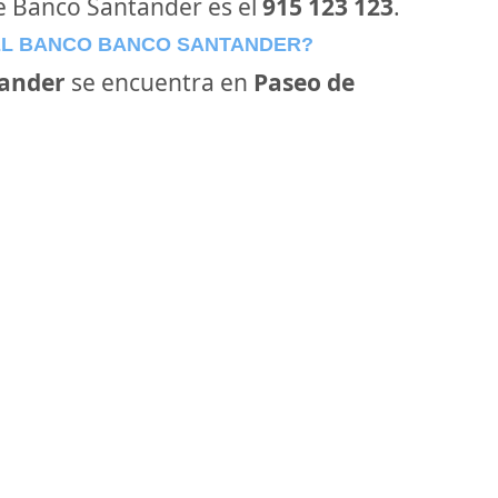
de Banco Santander es el
915 123 123
.
EL BANCO BANCO SANTANDER?
ander
se encuentra en
Paseo de