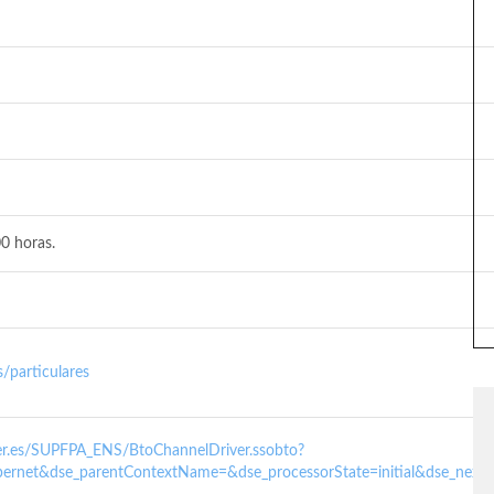
0 horas.
/particulares
nder.es/SUPFPA_ENS/BtoChannelDriver.ssobto?
ernet&dse_parentContextName=&dse_processorState=initial&dse_next