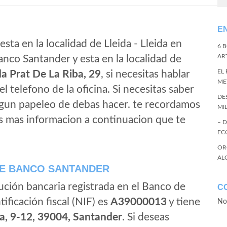
E
sta en la localidad de Lleida - Lleida en
6 
ART
anco Santander y esta en la localidad de
EL
a Prat De La Riba, 29
, si necesitas hablar
ME
 el telefono de la oficina. Si necesitas saber
DE
algun papeleo de debas hacer. te recordamos
MI
s mas informacion a continuacion que te
– 
EC
OR
AL
E BANCO SANTANDER
ución bancaria registrada en el Banco de
C
tificación fiscal (NIF) es
A39000013
y tiene
No
a, 9-12, 39004, Santander
. Si deseas