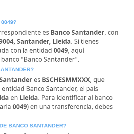
 0049?
orrespondiente es
Banco Santander
, con
9004, Santander, Lleida
. Si tienes
ada con la entidad
0049
, aquí
l banco "Banco Santander".
 SANTANDER?
Santander
es
BSCHESMMXXX
, que
 entidad Banco Santander, el país
eida
en
Lleida
. Para identificar al banco
aria
0049
) en una transferencia, debes
.
 DE BANCO SANTANDER?