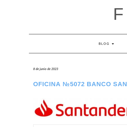
Saltar
al
contenido
BLOG
8 de junio de 2023
OFICINA №5072 BANCO SA