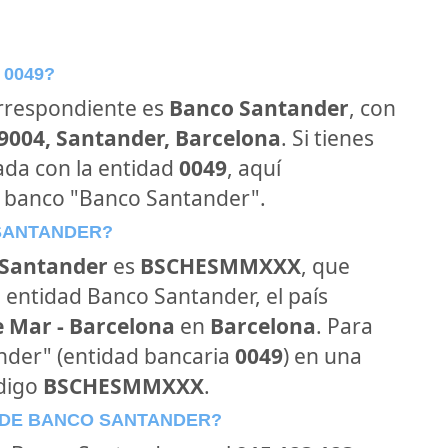
 0049?
orrespondiente es
Banco Santander
, con
39004, Santander, Barcelona
. Si tienes
ada con la entidad
0049
, aquí
l banco "Banco Santander".
 SANTANDER?
Santander
es
BSCHESMMXXX
, que
 entidad Banco Santander, el país
e Mar - Barcelona
en
Barcelona
. Para
ander" (entidad bancaria
0049
) en una
ódigo
BSCHESMMXXX
.
 DE BANCO SANTANDER?