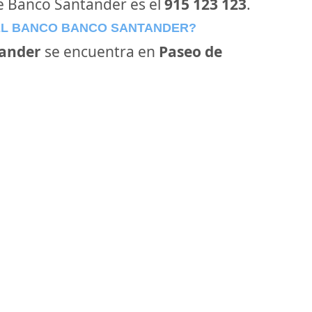
de Banco Santander es el
915 123 123
.
EL BANCO BANCO SANTANDER?
ander
se encuentra en
Paseo de