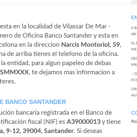
E
esta en la localidad de Vilassar De Mar -
6 
ART
mero de Oficina Banco Santander y esta en
EL
rcelona en la direccion
Narcis Montoriol, 59
,
ME
ha de arriba tienes el telefono de la oficina.
DE
e la entidad, para algun papeleo de debas
MI
ESMMXXX
, te dejamos mas informacion a
– 
EC
teres.
OR
AL
E BANCO SANTANDER
ución bancaria registrada en el Banco de
C
tificación fiscal (NIF) es
A39000013
y tiene
No
a, 9-12, 39004, Santander
. Si deseas