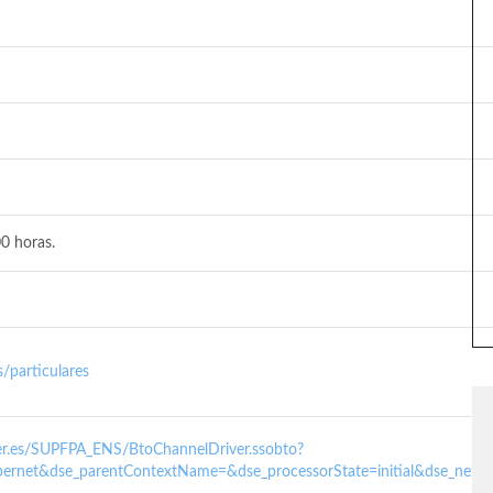
0 horas.
/particulares
nder.es/SUPFPA_ENS/BtoChannelDriver.ssobto?
ernet&dse_parentContextName=&dse_processorState=initial&dse_next