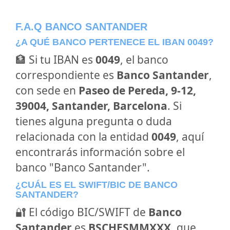
F.A.Q BANCO SANTANDER
¿A QUÉ BANCO PERTENECE EL IBAN 0049?
🏦 Si tu IBAN es
0049
, el banco
correspondiente es
Banco Santander
,
con sede en
Paseo de Pereda, 9-12,
39004, Santander, Barcelona
. Si
tienes alguna pregunta o duda
relacionada con la entidad
0049
, aquí
encontrarás información sobre el
banco "Banco Santander".
¿CUÁL ES EL SWIFT/BIC DE BANCO
SANTANDER?
🔐 El código BIC/SWIFT de
Banco
Santander
es
BSCHESMMXXX
, que