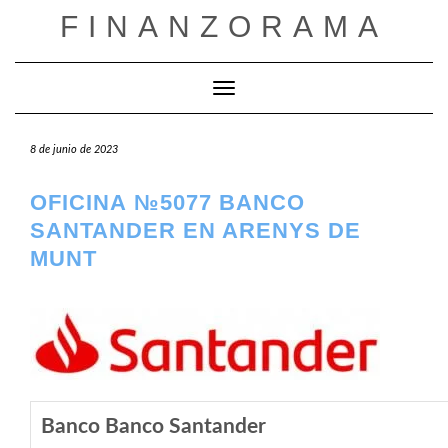
Saltar
FINANZORAMA
al
contenido
Cambiar modo de navegación
8 de junio de 2023
OFICINA №5077 BANCO
SANTANDER EN ARENYS DE
MUNT
Banco Banco Santander