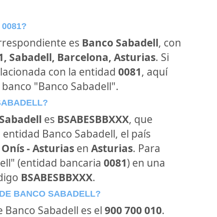
 0081?
orrespondiente es
Banco Sabadell
, con
1, Sabadell, Barcelona, Asturias
. Si
lacionada con la entidad
0081
, aquí
 banco "Banco Sabadell".
 SABADELL?
Sabadell
es
BSABESBBXXX
, que
 entidad Banco Sabadell, el país
Onís - Asturias
en
Asturias
. Para
ell" (entidad bancaria
0081
) en una
ódigo
BSABESBBXXX
.
 DE BANCO SABADELL?
de Banco Sabadell es el
900 700 010
.