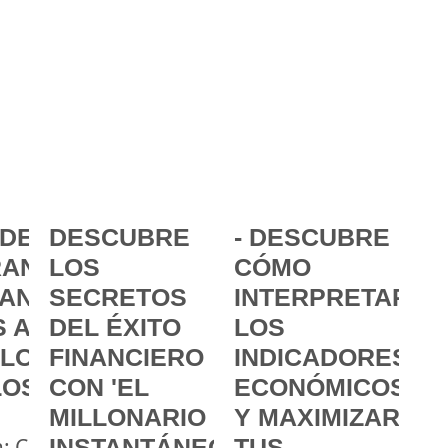
DE LA
DESCUBRE
- DESCUBRE
ANCIA:
LOS
CÓMO
ANZAR
SECRETOS
INTERPRETAR
 A
DEL ÉXITO
LOS
 LOS
FINANCIERO
INDICADORES
LOS
CON 'EL
ECONÓMICOS
MILLONARIO
Y MAXIMIZAR
a: Cómo
INSTANTÁNEO'
TUS