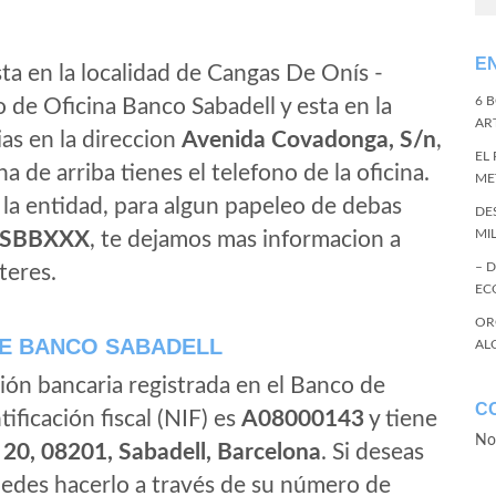
E
ta en la localidad de Cangas De Onís -
6 
o de Oficina Banco Sabadell y esta en la
ART
as en la direccion
Avenida Covadonga, S/n
,
EL
ha de arriba tienes el telefono de la oficina.
ME
e la entidad, para algun papeleo de debas
DE
MI
SBBXXX
, te dejamos mas informacion a
– 
teres.
EC
OR
E BANCO SABADELL
AL
ión bancaria registrada en el Banco de
C
tificación fiscal (NIF) es
A08000143
y tiene
No
 20, 08201, Sabadell, Barcelona
. Si deseas
edes hacerlo a través de su número de