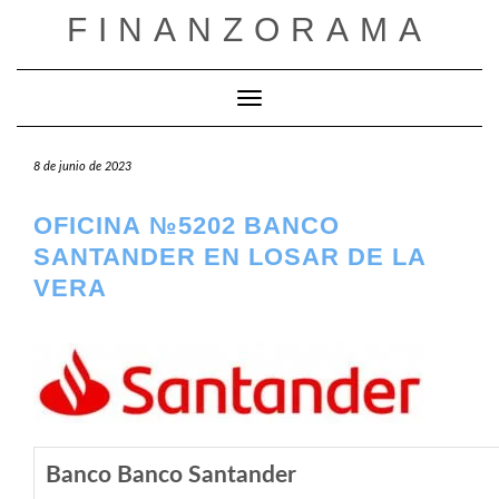
Saltar
FINANZORAMA
al
contenido
Cambiar modo de navegación
8 de junio de 2023
OFICINA №5202 BANCO
SANTANDER EN LOSAR DE LA
VERA
Banco Banco Santander