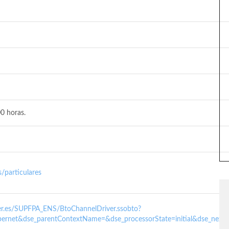
0 horas.
/particulares
nder.es/SUPFPA_ENS/BtoChannelDriver.ssobto?
ernet&dse_parentContextName=&dse_processorState=initial&dse_next