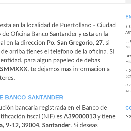
E
esta en la localidad de Puertollano - Ciudad
6 
ART
o de Oficina Banco Santander y esta en la
EL
al en la direccion
Po. San Gregorio, 27
, si
ME
de arriba tienes el telefono de la oficina. Si
DE
a entidad, para algun papeleo de debas
MI
ESMMXXX
, te dejamos mas informacion a
– 
EC
teres.
OR
AL
E BANCO SANTANDER
ución bancaria registrada en el Banco de
C
tificación fiscal (NIF) es
A39000013
y tiene
No
a, 9-12, 39004, Santander
. Si deseas