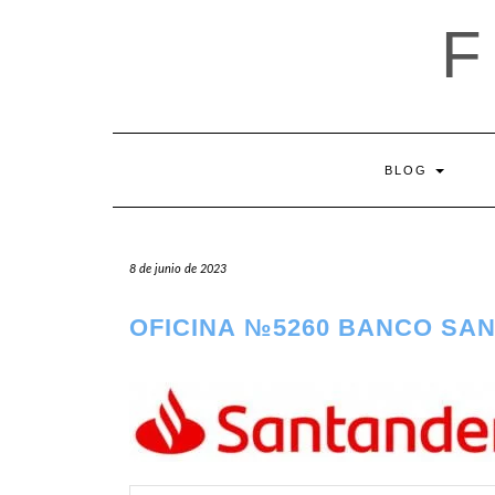
Saltar
al
contenido
BLOG
8 de junio de 2023
OFICINA №5260 BANCO SA