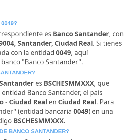
 0049?
orrespondiente es
Banco Santander
, con
39004, Santander, Ciudad Real
. Si tienes
ada con la entidad
0049
, aquí
l banco "Banco Santander".
 SANTANDER?
Santander
es
BSCHESMMXXX
, que
 entidad Banco Santander, el país
o - Ciudad Real
en
Ciudad Real
. Para
ander" (entidad bancaria
0049
) en una
ódigo
BSCHESMMXXX
.
 DE BANCO SANTANDER?