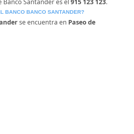
de Banco Santander es el
915 123 123
.
EL BANCO BANCO SANTANDER?
ander
se encuentra en
Paseo de