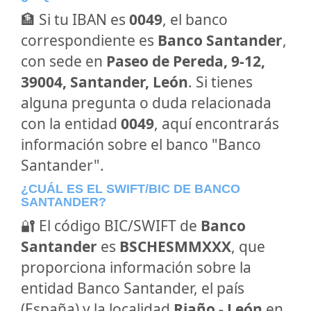
🏦 Si tu IBAN es
0049
, el banco
correspondiente es
Banco Santander
,
con sede en
Paseo de Pereda, 9-12,
39004, Santander, León
. Si tienes
alguna pregunta o duda relacionada
con la entidad
0049
, aquí encontrarás
información sobre el banco "Banco
Santander".
¿CUÁL ES EL SWIFT/BIC DE BANCO
SANTANDER?
🔐 El código BIC/SWIFT de
Banco
Santander
es
BSCHESMMXXX
, que
proporciona información sobre la
entidad Banco Santander, el país
(España) y la localidad
Riaño - León
en