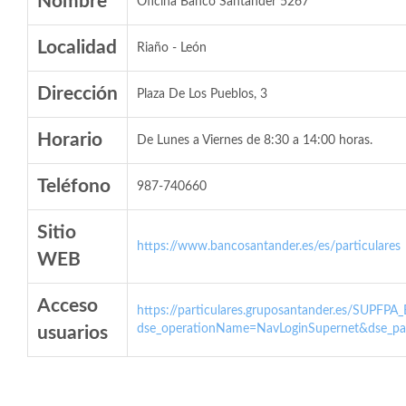
Nombre
Oficina Banco Santander 5267
Localidad
Riaño - León
Dirección
Plaza De Los Pueblos, 3
Horario
De Lunes a Viernes de 8:30 a 14:00 horas.
Teléfono
987-740660
Sitio
https://www.bancosantander.es/es/particulares
WEB
Acceso
https://particulares.gruposantander.es/SUPFPA
dse_operationName=NavLoginSupernet&dse_par
usuarios