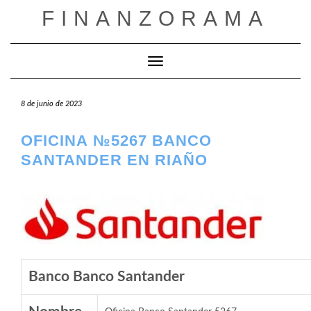
Saltar
FINANZORAMA
al
contenido
Cambiar modo de navegación
8 de junio de 2023
OFICINA №5267 BANCO
SANTANDER EN RIAÑO
Banco Banco Santander