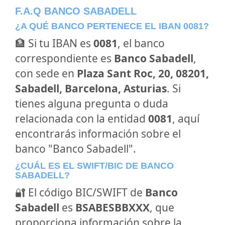
F.A.Q BANCO SABADELL
¿A QUÉ BANCO PERTENECE EL IBAN 0081?
🏦 Si tu IBAN es
0081
, el banco
correspondiente es
Banco Sabadell
,
con sede en
Plaza Sant Roc, 20, 08201,
Sabadell, Barcelona, Asturias
. Si
tienes alguna pregunta o duda
relacionada con la entidad
0081
, aquí
encontrarás información sobre el
banco "Banco Sabadell".
¿CUÁL ES EL SWIFT/BIC DE BANCO
SABADELL?
🔐 El código BIC/SWIFT de
Banco
Sabadell
es
BSABESBBXXX
, que
proporciona información sobre la