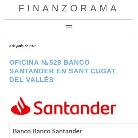
Saltar
FINANZORAMA
al
contenido
Cambiar modo de navegación
8 de junio de 2023
OFICINA №528 BANCO
SANTANDER EN SANT CUGAT
DEL VALLÉS
Banco Banco Santander