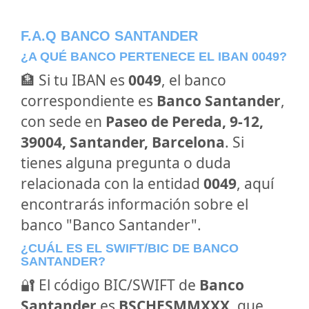
F.A.Q BANCO SANTANDER
¿A QUÉ BANCO PERTENECE EL IBAN 0049?
🏦 Si tu IBAN es
0049
, el banco
correspondiente es
Banco Santander
,
con sede en
Paseo de Pereda, 9-12,
39004, Santander, Barcelona
. Si
tienes alguna pregunta o duda
relacionada con la entidad
0049
, aquí
encontrarás información sobre el
banco "Banco Santander".
¿CUÁL ES EL SWIFT/BIC DE BANCO
SANTANDER?
🔐 El código BIC/SWIFT de
Banco
Santander
es
BSCHESMMXXX
, que