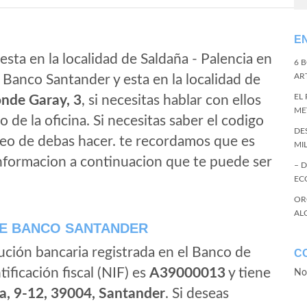
E
esta en la localidad de Saldaña - Palencia en
6 
ART
 Banco Santander y esta en la localidad de
EL
nde Garay, 3
, si necesitas hablar con ellos
ME
no de la oficina. Si necesitas saber el codigo
DE
eleo de debas hacer. te recordamos que es
MI
informacion a continuacion que te puede ser
– 
EC
OR
AL
E BANCO SANTANDER
ución bancaria registrada en el Banco de
C
tificación fiscal (NIF) es
A39000013
y tiene
No
a, 9-12, 39004, Santander
. Si deseas