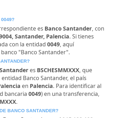
 0049?
orrespondiente es
Banco Santander
, con
39004, Santander, Palencia
. Si tienes
ada con la entidad
0049
, aquí
l banco "Banco Santander".
 SANTANDER?
Santander
es
BSCHESMMXXX
, que
 entidad Banco Santander, el país
Palencia
en
Palencia
. Para identificar al
ad bancaria
0049
) en una transferencia,
MMXXX
.
 DE BANCO SANTANDER?