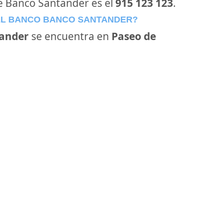
de Banco Santander es el
915 123 123
.
EL BANCO BANCO SANTANDER?
ander
se encuentra en
Paseo de