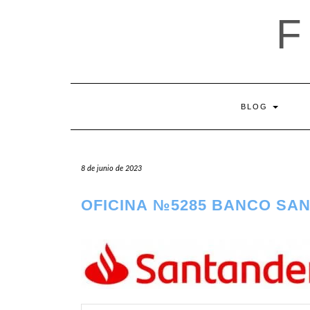
Saltar
al
contenido
BLOG
8 de junio de 2023
OFICINA №5285 BANCO SA