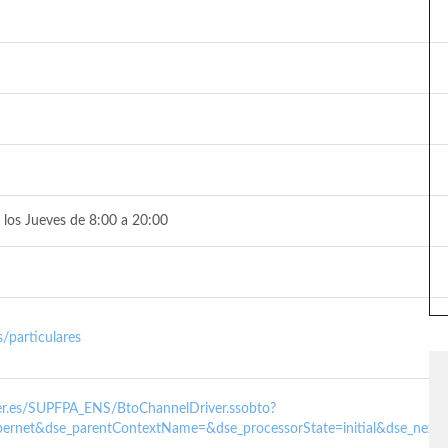
 los Jueves de 8:00 a 20:00
/particulares
nder.es/SUPFPA_ENS/BtoChannelDriver.ssobto?
ernet&dse_parentContextName=&dse_processorState=initial&dse_next