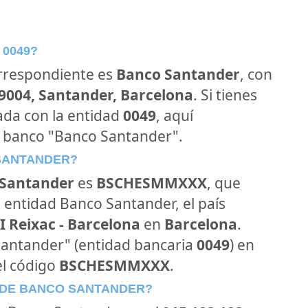
 0049?
orrespondiente es
Banco Santander
, con
39004, Santander, Barcelona
. Si tienes
ada con la entidad
0049
, aquí
l banco "Banco Santander".
 SANTANDER?
Santander
es
BSCHESMMXXX
, que
 entidad Banco Santander, el país
 Reixac - Barcelona
en
Barcelona
.
 Santander" (entidad bancaria
0049
) en
el código
BSCHESMMXXX
.
 DE BANCO SANTANDER?