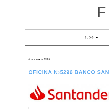
Saltar
al
contenido
BLOG
8 de junio de 2023
OFICINA №5296 BANCO SA