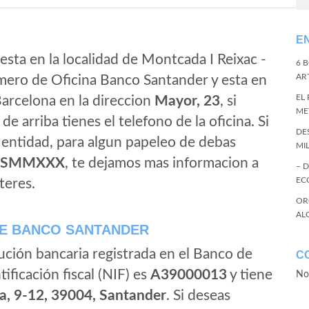
E
esta en la localidad de Montcada I Reixac -
6 
ART
mero de Oficina Banco Santander y esta en
EL
Barcelona en la direccion
Mayor, 23
, si
ME
de arriba tienes el telefono de la oficina. Si
DE
a entidad, para algun papeleo de debas
MI
ESMMXXX
, te dejamos mas informacion a
– 
EC
teres.
OR
AL
E BANCO SANTANDER
ución bancaria registrada en el Banco de
C
tificación fiscal (NIF) es
A39000013
y tiene
No
a, 9-12, 39004, Santander
. Si deseas