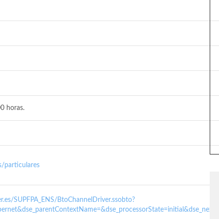
0 horas.
/particulares
nder.es/SUPFPA_ENS/BtoChannelDriver.ssobto?
ernet&dse_parentContextName=&dse_processorState=initial&dse_next