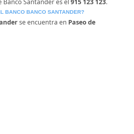
de Banco Santander es el
915 123 123
.
EL BANCO BANCO SANTANDER?
ander
se encuentra en
Paseo de