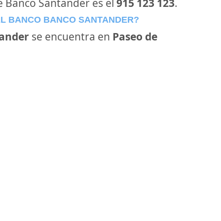
de Banco Santander es el
915 123 123
.
EL BANCO BANCO SANTANDER?
ander
se encuentra en
Paseo de