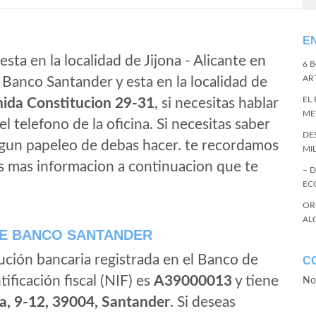
E
sta en la localidad de Jijona - Alicante en
6 
ART
 Banco Santander y esta en la localidad de
EL
ida Constitucion 29-31
, si necesitas hablar
ME
 el telefono de la oficina. Si necesitas saber
DE
algun papeleo de debas hacer. te recordamos
MI
s mas informacion a continuacion que te
– 
EC
OR
AL
E BANCO SANTANDER
ución bancaria registrada en el Banco de
C
tificación fiscal (NIF) es
A39000013
y tiene
No
a, 9-12, 39004, Santander
. Si deseas