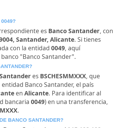
 0049?
orrespondiente es
Banco Santander
, con
39004, Santander, Alicante
. Si tienes
ada con la entidad
0049
, aquí
l banco "Banco Santander".
 SANTANDER?
Santander
es
BSCHESMMXXX
, que
 entidad Banco Santander, el país
icante
en
Alicante
. Para identificar al
ad bancaria
0049
) en una transferencia,
MMXXX
.
 DE BANCO SANTANDER?