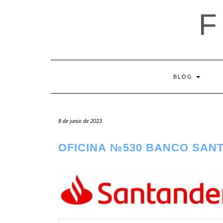
Saltar
al
contenido
BLOG
8 de junio de 2023
OFICINA №530 BANCO SAN