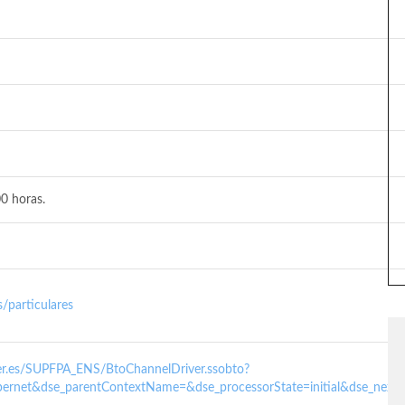
0 horas.
/particulares
nder.es/SUPFPA_ENS/BtoChannelDriver.ssobto?
ernet&dse_parentContextName=&dse_processorState=initial&dse_next