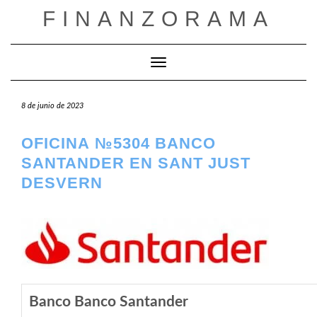
Saltar
FINANZORAMA
al
contenido
Cambiar modo de navegación
8 de junio de 2023
OFICINA №5304 BANCO
SANTANDER EN SANT JUST
DESVERN
Banco Banco Santander