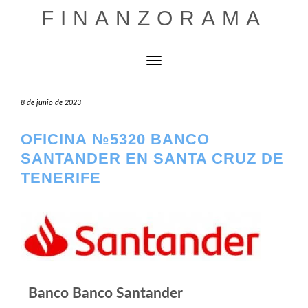
Saltar
FINANZORAMA
al
contenido
Cambiar modo de navegación
8 de junio de 2023
OFICINA №5320 BANCO
SANTANDER EN SANTA CRUZ DE
TENERIFE
Banco Banco Santander