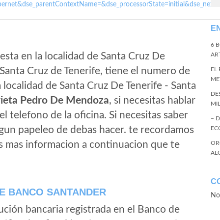
ernet&dse_parentContextName=&dse_processorState=initial&dse_next
E
6 
esta en la localidad de Santa Cruz De
ART
 Santa Cruz de Tenerife, tiene el numero de
EL
ME
 localidad de Santa Cruz De Tenerife - Santa
DE
rieta Pedro De Mendoza
, si necesitas hablar
MI
 el telefono de la oficina. Si necesitas saber
– 
algun papeleo de debas hacer. te recordamos
EC
s mas informacion a continuacion que te
OR
AL
C
E BANCO SANTANDER
No
ución bancaria registrada en el Banco de