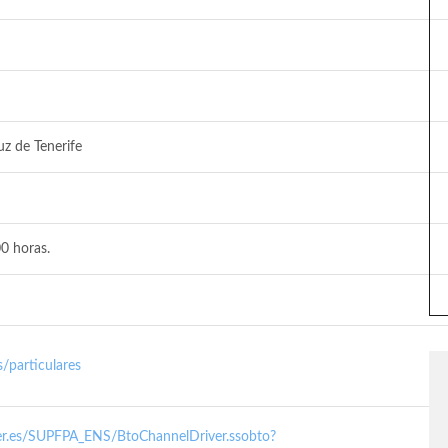
uz de Tenerife
0 horas.
/particulares
nder.es/SUPFPA_ENS/BtoChannelDriver.ssobto?