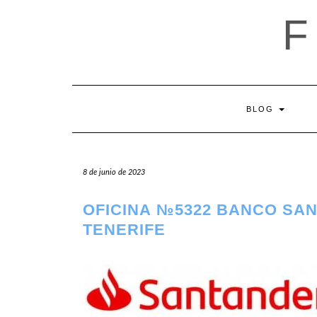
Saltar
al
contenido
BLOG
8 de junio de 2023
OFICINA №5322 BANCO SA
TENERIFE