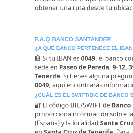
obtener una ruta desde tu ubicaci
F.A.Q BANCO SANTANDER
¿A QUÉ BANCO PERTENECE EL IBAN
🏦 Si tu IBAN es
0049
, el banco c
sede en
Paseo de Pereda, 9-12, 
Tenerife
. Si tienes alguna pregu
0049
, aquí encontrarás informac
¿CUÁL ES EL SWIFT/BIC DE BANCO
🔐 El código BIC/SWIFT de
Banco 
proporciona información sobre la
(España) y la localidad
Santa Cruz
en
Santa Cruz de Tenerife
. Para