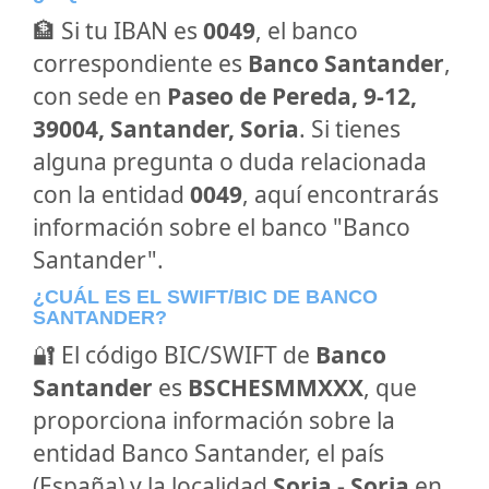
🏦 Si tu IBAN es
0049
, el banco
correspondiente es
Banco Santander
,
con sede en
Paseo de Pereda, 9-12,
39004, Santander, Soria
. Si tienes
alguna pregunta o duda relacionada
con la entidad
0049
, aquí encontrarás
información sobre el banco "Banco
Santander".
¿CUÁL ES EL SWIFT/BIC DE BANCO
SANTANDER?
🔐 El código BIC/SWIFT de
Banco
Santander
es
BSCHESMMXXX
, que
proporciona información sobre la
entidad Banco Santander, el país
(España) y la localidad
Soria - Soria
en