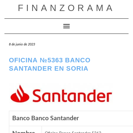
Saltar
FINANZORAMA
al
contenido
Cambiar modo de navegación
8 de junio de 2023
OFICINA №5363 BANCO
SANTANDER EN SORIA
Banco Banco Santander