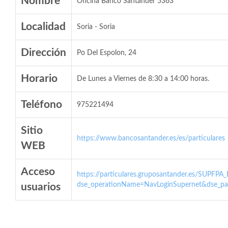
Nombre
Oficina Banco Santander 5363
Localidad
Soria - Soria
Dirección
Po Del Espolon, 24
Horario
De Lunes a Viernes de 8:30 a 14:00 horas.
Teléfono
975221494
Sitio
https://www.bancosantander.es/es/particulares
WEB
Acceso
https://particulares.gruposantander.es/SUPFPA
dse_operationName=NavLoginSupernet&dse_par
usuarios