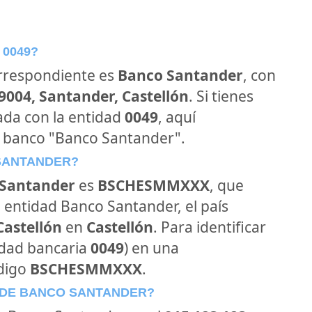
 0049?
orrespondiente es
Banco Santander
, con
39004, Santander, Castellón
. Si tienes
ada con la entidad
0049
, aquí
l banco "Banco Santander".
 SANTANDER?
Santander
es
BSCHESMMXXX
, que
 entidad Banco Santander, el país
 Castellón
en
Castellón
. Para identificar
idad bancaria
0049
) en una
ódigo
BSCHESMMXXX
.
 DE BANCO SANTANDER?