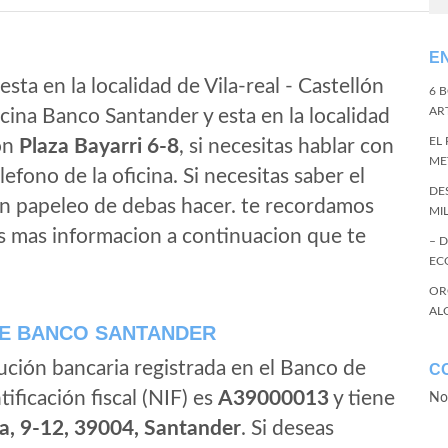
E
sta en la localidad de Vila-real - Castellón
6 
ART
cina Banco Santander y esta en la localidad
EL
ion
Plaza Bayarri 6-8
, si necesitas hablar con
ME
elefono de la oficina. Si necesitas saber el
DE
gun papeleo de debas hacer. te recordamos
MI
s mas informacion a continuacion que te
– 
EC
OR
AL
E BANCO SANTANDER
ución bancaria registrada en el Banco de
C
tificación fiscal (NIF) es
A39000013
y tiene
No
a, 9-12, 39004, Santander
. Si deseas