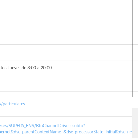
 los Jueves de 8:00 a 20:00
/particulares
nder.es/SUPFPA_ENS/BtoChannelDriver.ssobto?
ernet&dse_parentContextName=&dse_processorState=initial&dse_next