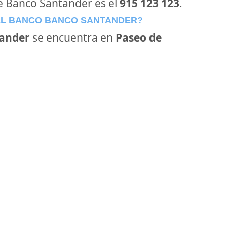
de Banco Santander es el
915 123 123
.
EL BANCO BANCO SANTANDER?
ander
se encuentra en
Paseo de