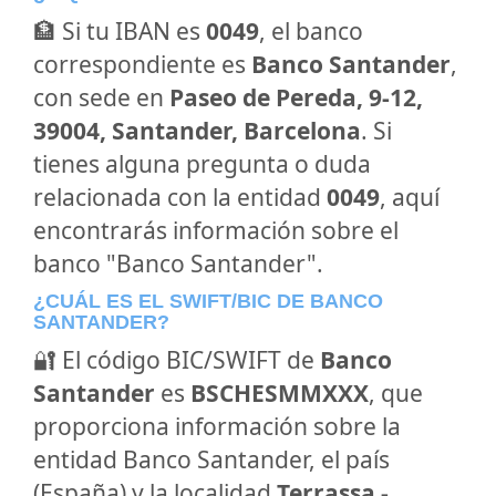
🏦 Si tu IBAN es
0049
, el banco
correspondiente es
Banco Santander
,
con sede en
Paseo de Pereda, 9-12,
39004, Santander, Barcelona
. Si
tienes alguna pregunta o duda
relacionada con la entidad
0049
, aquí
encontrarás información sobre el
banco "Banco Santander".
¿CUÁL ES EL SWIFT/BIC DE BANCO
SANTANDER?
🔐 El código BIC/SWIFT de
Banco
Santander
es
BSCHESMMXXX
, que
proporciona información sobre la
entidad Banco Santander, el país
(España) y la localidad
Terrassa -