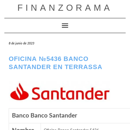
Saltar
FINANZORAMA
al
contenido
Cambiar modo de navegación
8 de junio de 2023
OFICINA №5436 BANCO
SANTANDER EN TERRASSA
Banco Banco Santander