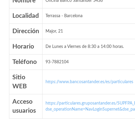
Nombre
Oficina Banco Santander 5436
Localidad
Terrassa - Barcelona
Dirección
Major, 21
Horario
De Lunes a Viernes de 8:30 a 14:00 horas.
Teléfono
93-7882104
Sitio
https://www.bancosantander.es/es/particulares
WEB
Acceso
https://particulares.gruposantander.es/SUPFPA
dse_operationName=NavLoginSupernet&dse_par
usuarios