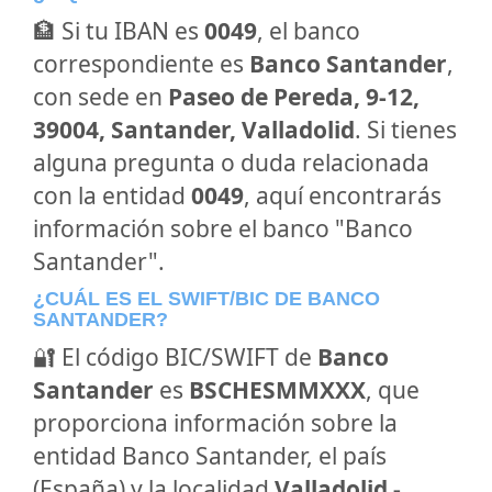
🏦 Si tu IBAN es
0049
, el banco
correspondiente es
Banco Santander
,
con sede en
Paseo de Pereda, 9-12,
39004, Santander, Valladolid
. Si tienes
alguna pregunta o duda relacionada
con la entidad
0049
, aquí encontrarás
información sobre el banco "Banco
Santander".
¿CUÁL ES EL SWIFT/BIC DE BANCO
SANTANDER?
🔐 El código BIC/SWIFT de
Banco
Santander
es
BSCHESMMXXX
, que
proporciona información sobre la
entidad Banco Santander, el país
(España) y la localidad
Valladolid -