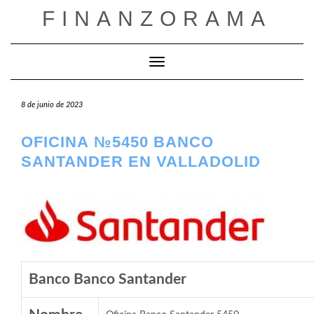
Saltar
FINANZORAMA
al
contenido
Cambiar modo de navegación
8 de junio de 2023
OFICINA №5450 BANCO
SANTANDER EN VALLADOLID
Banco Banco Santander