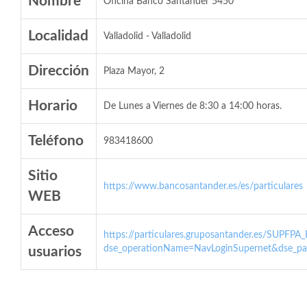
Nombre
Oficina Banco Santander 5450
Localidad
Valladolid - Valladolid
Dirección
Plaza Mayor, 2
Horario
De Lunes a Viernes de 8:30 a 14:00 horas.
Teléfono
983418600
Sitio
https://www.bancosantander.es/es/particulares
WEB
Acceso
https://particulares.gruposantander.es/SUPFPA
dse_operationName=NavLoginSupernet&dse_par
usuarios