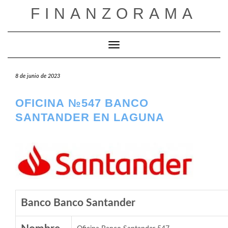
Saltar
FINANZORAMA
al
contenido
Cambiar modo de navegación
8 de junio de 2023
OFICINA №547 BANCO
SANTANDER EN LAGUNA
Banco Banco Santander