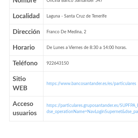
Nombre
Oficina Banco Santander 547
Localidad
Laguna - Santa Cruz de Tenerife
Dirección
Franco De Medina, 2
Horario
De Lunes a Viernes de 8:30 a 14:00 horas.
Teléfono
922643150
Sitio
https://www.bancosantander.es/es/particulares
WEB
Acceso
https://particulares.gruposantander.es/SUPFPA
dse_operationName=NavLoginSupernet&dse_par
usuarios