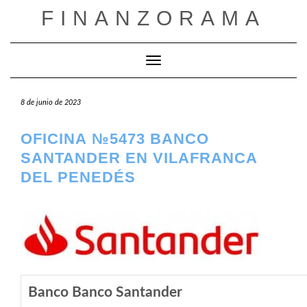
Saltar
FINANZORAMA
al
contenido
Cambiar modo de navegación
8 de junio de 2023
OFICINA №5473 BANCO
SANTANDER EN VILAFRANCA
DEL PENEDÉS
Banco Banco Santander