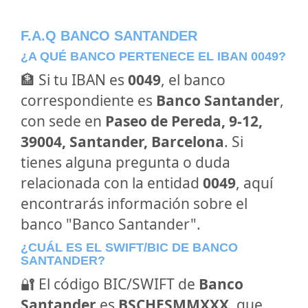
F.A.Q BANCO SANTANDER
¿A QUÉ BANCO PERTENECE EL IBAN 0049?
🏦 Si tu IBAN es
0049
, el banco
correspondiente es
Banco Santander
,
con sede en
Paseo de Pereda, 9-12,
39004, Santander, Barcelona
. Si
tienes alguna pregunta o duda
relacionada con la entidad
0049
, aquí
encontrarás información sobre el
banco "Banco Santander".
¿CUÁL ES EL SWIFT/BIC DE BANCO
SANTANDER?
🔐 El código BIC/SWIFT de
Banco
Santander
es
BSCHESMMXXX
, que