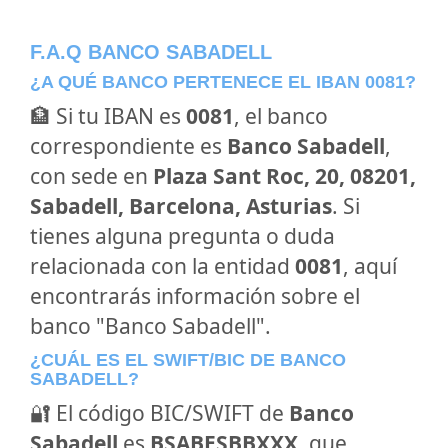
F.A.Q BANCO SABADELL
¿A QUÉ BANCO PERTENECE EL IBAN 0081?
🏦 Si tu IBAN es
0081
, el banco
correspondiente es
Banco Sabadell
,
con sede en
Plaza Sant Roc, 20, 08201,
Sabadell, Barcelona, Asturias
. Si
tienes alguna pregunta o duda
relacionada con la entidad
0081
, aquí
encontrarás información sobre el
banco "Banco Sabadell".
¿CUÁL ES EL SWIFT/BIC DE BANCO
SABADELL?
🔐 El código BIC/SWIFT de
Banco
Sabadell
es
BSABESBBXXX
, que