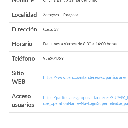
Nombre
Oficina Banco Santander 5480
Localidad
Zaragoza - Zaragoza
Dirección
Coso, 59
Horario
De Lunes a Viernes de 8:30 a 14:00 horas.
Teléfono
976204789
Sitio
https://www.bancosantander.es/es/particulares
WEB
Acceso
https://particulares.gruposantander.es/SUPFPA
dse_operationName=NavLoginSupernet&dse_par
usuarios