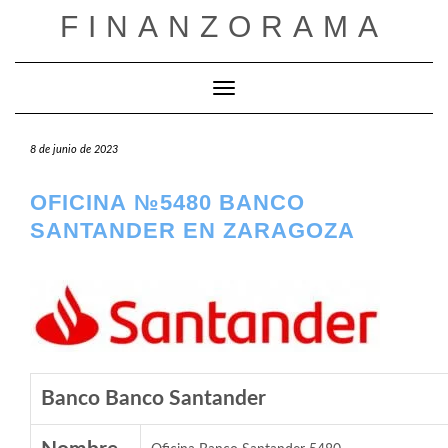
Saltar
FINANZORAMA
al
contenido
Cambiar modo de navegación
8 de junio de 2023
OFICINA №5480 BANCO
SANTANDER EN ZARAGOZA
Banco Banco Santander