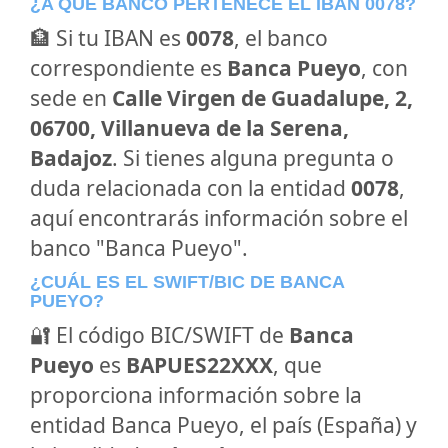
¿A QUÉ BANCO PERTENECE EL IBAN 0078?
🏦 Si tu IBAN es
0078
, el banco
correspondiente es
Banca Pueyo
, con
sede en
Calle Virgen de Guadalupe, 2,
06700, Villanueva de la Serena,
Badajoz
. Si tienes alguna pregunta o
duda relacionada con la entidad
0078
,
aquí encontrarás información sobre el
banco "Banca Pueyo".
¿CUÁL ES EL SWIFT/BIC DE BANCA
PUEYO?
🔐 El código BIC/SWIFT de
Banca
Pueyo
es
BAPUES22XXX
, que
proporciona información sobre la
entidad Banca Pueyo, el país (España) y