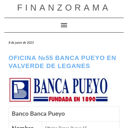
Saltar
FINANZORAMA
al
contenido
Cambiar modo de navegación
8 de junio de 2023
OFICINA №55 BANCA PUEYO EN
VALVERDE DE LEGANES
Banco Banca Pueyo