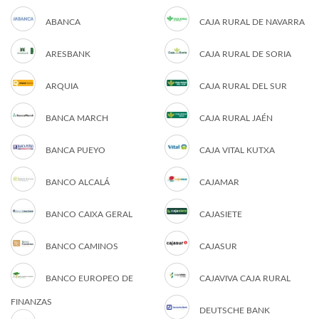
ABANCA
CAJA RURAL DE NAVARRA
ARESBANK
CAJA RURAL DE SORIA
ARQUIA
CAJA RURAL DEL SUR
BANCA MARCH
CAJA RURAL JAÉN
BANCA PUEYO
CAJA VITAL KUTXA
BANCO ALCALÁ
CAJAMAR
BANCO CAIXA GERAL
CAJASIETE
BANCO CAMINOS
CAJASUR
BANCO EUROPEO DE
CAJAVIVA CAJA RURAL
FINANZAS
DEUTSCHE BANK