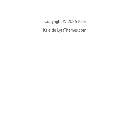
Copyright © 2026
Kale
Kale
de LyraThemes.com.