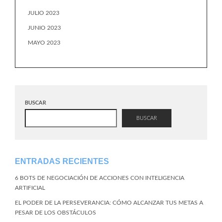
JULIO 2023
JUNIO 2023
MAYO 2023
BUSCAR
BUSCAR
ENTRADAS RECIENTES
6 BOTS DE NEGOCIACIÓN DE ACCIONES CON INTELIGENCIA
ARTIFICIAL
EL PODER DE LA PERSEVERANCIA: CÓMO ALCANZAR TUS METAS A
PESAR DE LOS OBSTÁCULOS