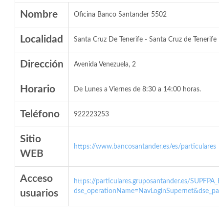
Nombre
Oficina Banco Santander 5502
Localidad
Santa Cruz De Tenerife - Santa Cruz de Tenerife
Dirección
Avenida Venezuela, 2
Horario
De Lunes a Viernes de 8:30 a 14:00 horas.
Teléfono
922223253
Sitio
https://www.bancosantander.es/es/particulares
WEB
Acceso
https://particulares.gruposantander.es/SUPFPA
dse_operationName=NavLoginSupernet&dse_par
usuarios