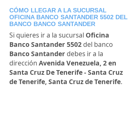
CÓMO LLEGAR A LA SUCURSAL
OFICINA BANCO SANTANDER 5502 DEL
BANCO BANCO SANTANDER
Si quieres ir a la sucursal
Oficina
Banco Santander 5502
del banco
Banco Santander
debes ir a la
dirección
Avenida Venezuela, 2 en
Santa Cruz De Tenerife - Santa Cruz
de Tenerife, Santa Cruz de Tenerife
.