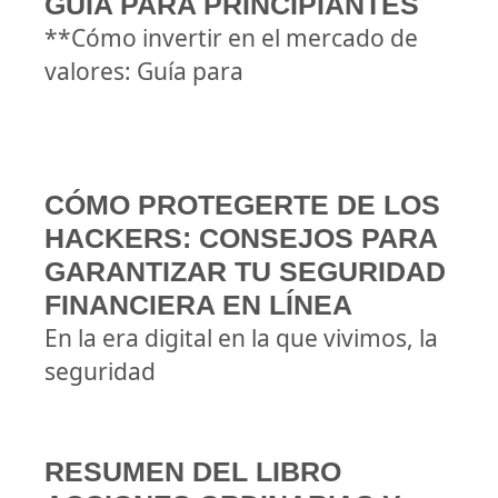
GUÍA PARA PRINCIPIANTES
**Cómo invertir en el mercado de
valores: Guía para
CÓMO PROTEGERTE DE LOS
HACKERS: CONSEJOS PARA
GARANTIZAR TU SEGURIDAD
FINANCIERA EN LÍNEA
En la era digital en la que vivimos, la
seguridad
RESUMEN DEL LIBRO