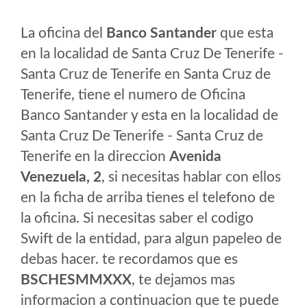
La oficina del
Banco Santander
que esta
en la localidad de Santa Cruz De Tenerife -
Santa Cruz de Tenerife en Santa Cruz de
Tenerife, tiene el numero de Oficina
Banco Santander y esta en la localidad de
Santa Cruz De Tenerife - Santa Cruz de
Tenerife en la direccion
Avenida
Venezuela, 2
, si necesitas hablar con ellos
en la ficha de arriba tienes el telefono de
la oficina. Si necesitas saber el codigo
Swift de la entidad, para algun papeleo de
debas hacer. te recordamos que es
BSCHESMMXXX
, te dejamos mas
informacion a continuacion que te puede