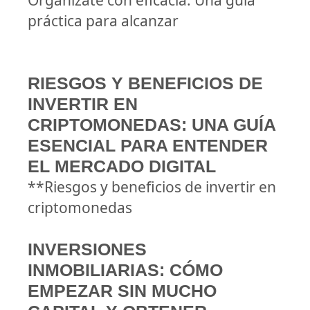
Organízate con eficacia: Una guía
práctica para alcanzar
RIESGOS Y BENEFICIOS DE
INVERTIR EN
CRIPTOMONEDAS: UNA GUÍA
ESENCIAL PARA ENTENDER
EL MERCADO DIGITAL
**Riesgos y beneficios de invertir en
criptomonedas
INVERSIONES
INMOBILIARIAS: CÓMO
EMPEZAR SIN MUCHO