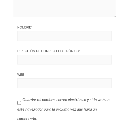
NOMBRE
*
DIRECCIÓN DE CORREO ELECTRÓNICO
*
WEB
Guardar mi nombre, correo electrónico y sitio web en
este navegador para la próxima vez que haga un
comentario.