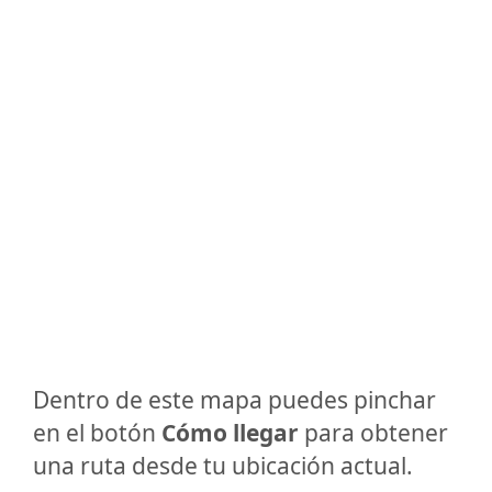
Dentro de este mapa puedes pinchar
en el botón
Cómo llegar
para obtener
una ruta desde tu ubicación actual.