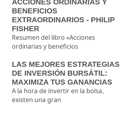
ACCIONES ORDINARIAS Y
BENEFICIOS
EXTRAORDINARIOS - PHILIP
FISHER
Resumen del libro «Acciones
ordinarias y beneficios
LAS MEJORES ESTRATEGIAS
DE INVERSIÓN BURSÁTIL:
MAXIMIZA TUS GANANCIAS
A la hora de invertir en la bolsa,
existen una gran