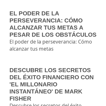
EL PODER DE LA
PERSEVERANCIA: CÓMO
ALCANZAR TUS METAS A
PESAR DE LOS OBSTÁCULOS
El poder de la perseverancia: Cómo
alcanzar tus metas
DESCUBRE LOS SECRETOS
DEL ÉXITO FINANCIERO CON
'EL MILLONARIO
INSTANTÁNEO' DE MARK
FISHER
Descubre los secretos del éxito