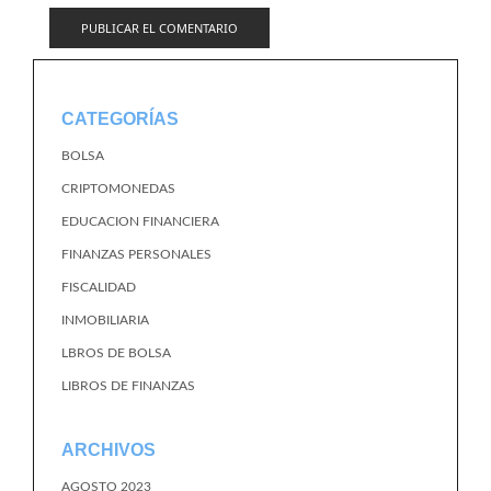
CATEGORÍAS
BOLSA
CRIPTOMONEDAS
EDUCACION FINANCIERA
FINANZAS PERSONALES
FISCALIDAD
INMOBILIARIA
LBROS DE BOLSA
LIBROS DE FINANZAS
ARCHIVOS
AGOSTO 2023