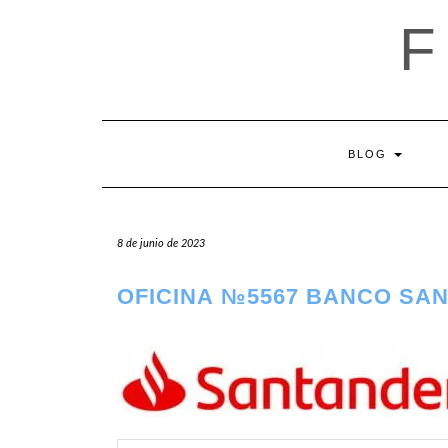
Saltar
al
contenido
BLOG
8 de junio de 2023
OFICINA №5567 BANCO SA