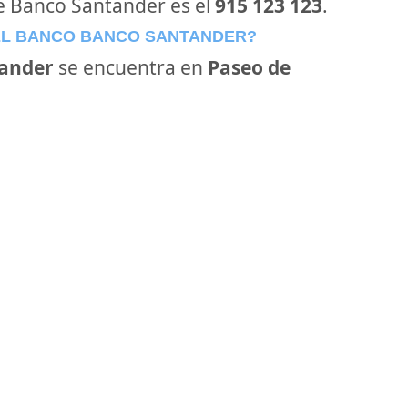
de Banco Santander es el
915 123 123
.
EL BANCO BANCO SANTANDER?
ander
se encuentra en
Paseo de