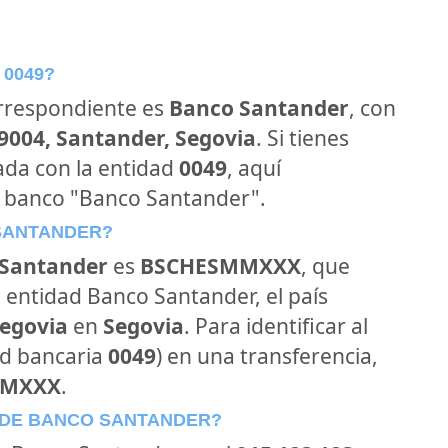
 0049?
orrespondiente es
Banco Santander
, con
39004, Santander, Segovia
. Si tienes
ada con la entidad
0049
, aquí
l banco "Banco Santander".
 SANTANDER?
Santander
es
BSCHESMMXXX
, que
 entidad Banco Santander, el país
Segovia
en
Segovia
. Para identificar al
ad bancaria
0049
) en una transferencia,
MMXXX
.
 DE BANCO SANTANDER?