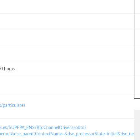
0 horas.
/particulares
nder.es/SUPFPA_ENS/BtoChannelDriver.ssobto?
ernet&dse_parentContextName=&dse_processorState=initial&dse_next