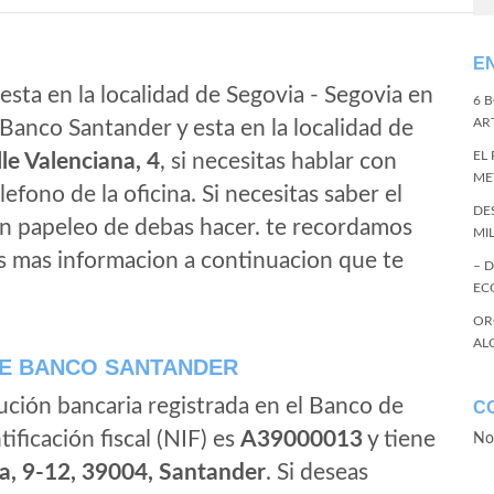
E
esta en la localidad de Segovia - Segovia en
6 
ART
Banco Santander y esta en la localidad de
EL
le Valenciana, 4
, si necesitas hablar con
ME
elefono de la oficina. Si necesitas saber el
DE
gun papeleo de debas hacer. te recordamos
MI
s mas informacion a continuacion que te
– 
EC
OR
AL
E BANCO SANTANDER
ución bancaria registrada en el Banco de
C
tificación fiscal (NIF) es
A39000013
y tiene
No
a, 9-12, 39004, Santander
. Si deseas