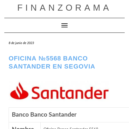
Saltar
FINANZORAMA
al
contenido
Cambiar modo de navegación
8 de junio de 2023
OFICINA №5568 BANCO
SANTANDER EN SEGOVIA
Banco Banco Santander