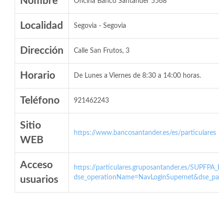
Nombre
Oficina Banco Santander 5568
Localidad
Segovia - Segovia
Dirección
Calle San Frutos, 3
Horario
De Lunes a Viernes de 8:30 a 14:00 horas.
Teléfono
921462243
Sitio
https://www.bancosantander.es/es/particulares
WEB
Acceso
https://particulares.gruposantander.es/SUPFPA
dse_operationName=NavLoginSupernet&dse_par
usuarios